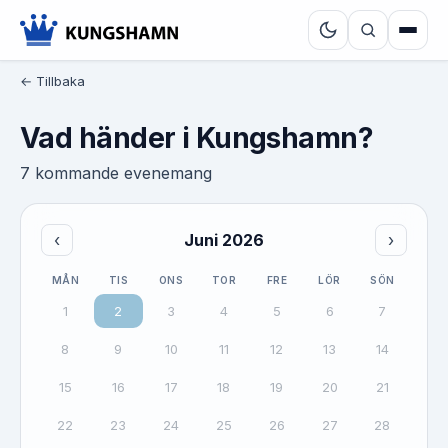
← Tillbaka
Vad händer i Kungshamn?
7 kommande evenemang
‹
Juni 2026
›
MÅN
TIS
ONS
TOR
FRE
LÖR
SÖN
1
2
3
4
5
6
7
8
9
10
11
12
13
14
15
16
17
18
19
20
21
22
23
24
25
26
27
28