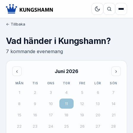
← Tillbaka
Vad händer i Kungshamn?
7 kommande evenemang
‹
Juni 2026
›
MÅN
TIS
ONS
TOR
FRE
LÖR
SÖN
1
2
3
4
5
6
7
8
9
10
11
12
13
14
15
16
17
18
19
20
21
22
23
24
25
26
27
28