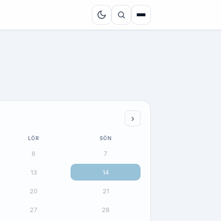
›
LÖR
SÖN
6
7
13
14
20
21
27
28