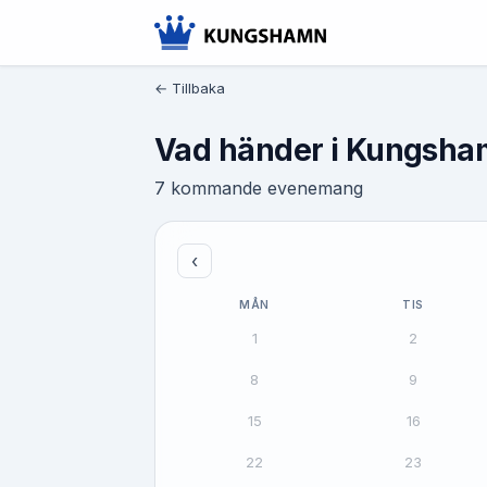
← Tillbaka
Vad händer i Kungsh
7 kommande evenemang
‹
MÅN
TIS
1
2
8
9
15
16
22
23