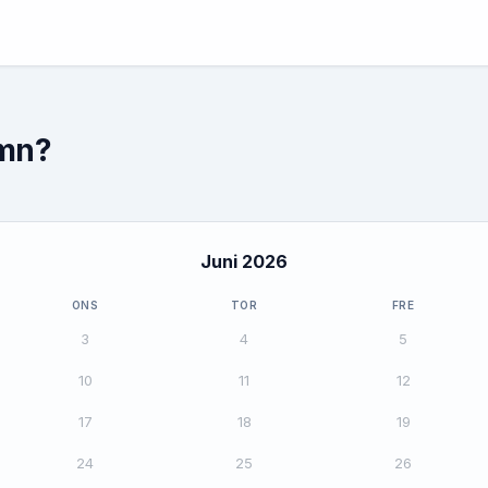
amn?
Juni 2026
ONS
TOR
FRE
3
4
5
10
11
12
17
18
19
24
25
26