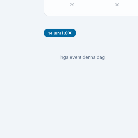
29
30
✕
14 juni (0)
Inga event denna dag.