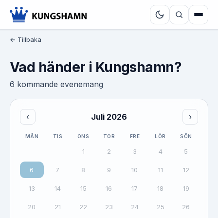
← Tillbaka
Vad händer i Kungshamn?
6 kommande evenemang
‹
Juli 2026
›
MÅN
TIS
ONS
TOR
FRE
LÖR
SÖN
1
2
3
4
5
6
7
8
9
10
11
12
13
14
15
16
17
18
19
20
21
22
23
24
25
26