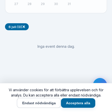
27
28
29
30
31
✕
6 juli (0)
Inga event denna dag.
Vi använder cookies för att förbättra upplevelsen och för
analys. Du kan acceptera alla eller endast nödvändiga.
Endast nödvändiga
Acceptera alla
Hem
Event
Synas här
Företag