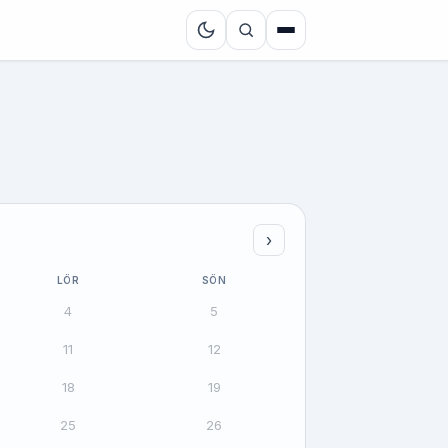
›
LÖR
SÖN
4
5
11
12
18
19
25
26